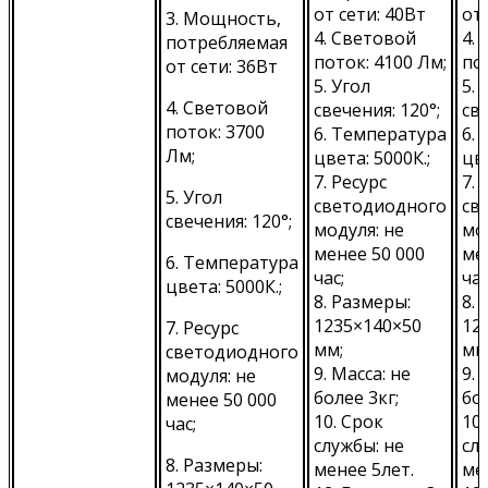
от сети: 40Вт
от 
3. Мощность,
4. Световой
4.
потребляемая
поток: 4100 Лм;
по
от сети: 36Вт
5. Угол
5. 
4. Световой
свечения: 120°;
све
поток: 3700
6. Температура
6.
Лм;
цвета: 5000К.;
цве
7. Ресурс
7. 
5. Угол
светодиодного
св
свечения: 120°;
модуля: не
мо
менее 50 000
ме
6. Температура
час;
час
цвета: 5000К.;
8. Размеры:
8.
1235×140×50
12
7. Ресурс
мм;
мм
светодиодного
9. Масса: не
9. 
модуля: не
более 3кг;
бол
менее 50 000
10. Срок
10.
час;
службы: не
сл
8. Размеры:
менее 5лет.
ме