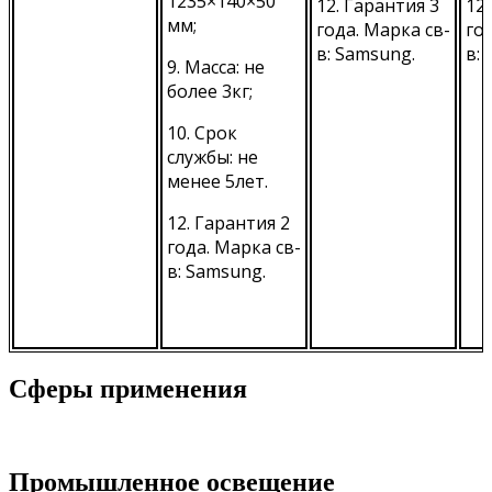
1235×140×50
12. Гарантия 3
12.
мм;
года. Марка св-
го
в: Samsung.
в:
9. Масса: не
более 3кг;
10. Срок
службы: не
менее 5лет.
12. Гарантия 2
года. Марка св-
в: Samsung.
Сферы применения
Промышленное освещение