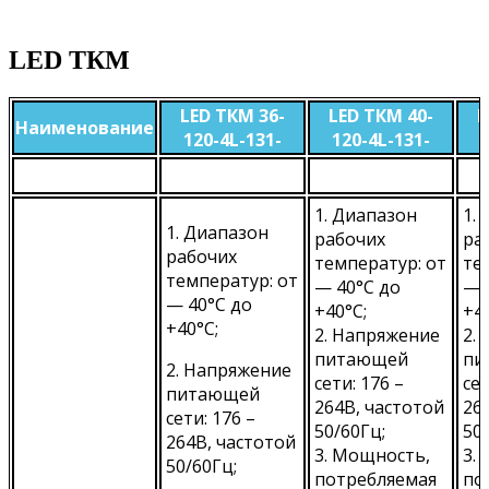
LED ТКМ
LED ТКМ 36-
LED ТКМ 40-
L
Наименование
120-4L-131-
120-4L-131-
1. Диапазон
1.
1. Диапазон
рабочих
ра
рабочих
температур: от
те
температур: от
— 40°С до
— 
— 40°С до
+40°С;
+40
+40°С;
2. Напряжение
2.
питающей
пи
2. Напряжение
сети: 176 –
сет
питающей
264В, частотой
26
сети: 176 –
50/60Гц;
50
264В, частотой
3. Мощность,
3.
50/60Гц;
потребляемая
по