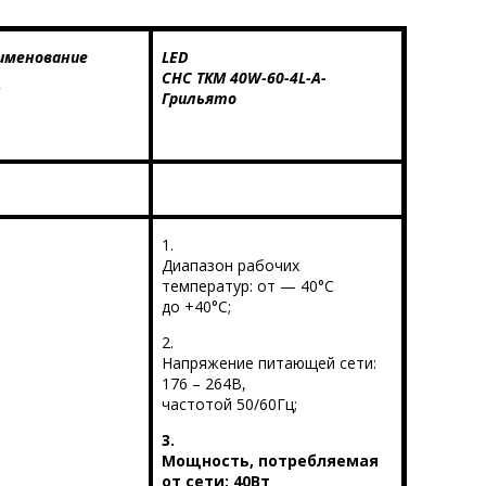
именование
LED
СНС ТКМ 40
W
-60-4
L
-А-
Грильято
1.
Диапазон рабочих
температур: от — 40°С
до +40°С;
2.
Напряжение питающей сети:
176 – 264В,
частотой 50/60Гц;
3.
Мощность, потребляемая
от сети: 40Вт