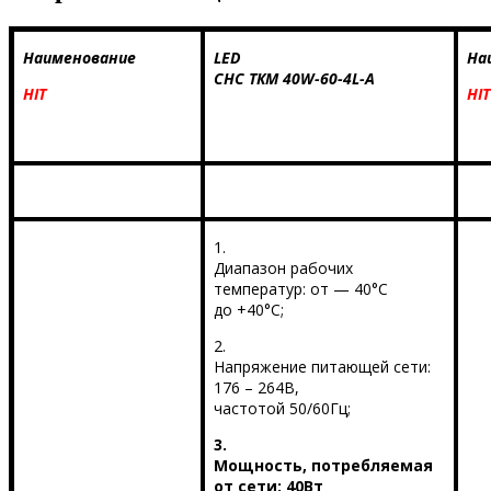
Наименование
LED
На
СНС ТКМ 40
W
-60-4
L
-А
HIT
HIT
1.
Диапазон рабочих
температур: от — 40°С
до +40°С;
2.
Напряжение питающей сети:
176 – 264В,
частотой 50/60Гц;
3.
Мощность, потребляемая
от сети: 40Вт