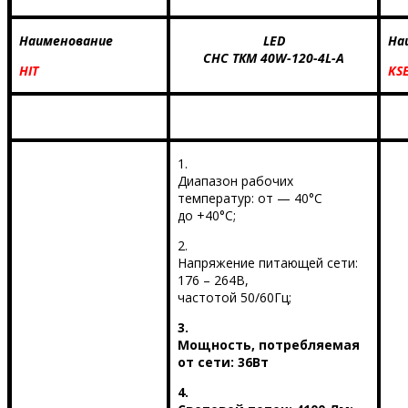
Наименование
LED
На
СНС ТКМ 40
W
-120-4
L
-А
HIT
KS
1.
Диапазон рабочих
температур: от — 40°С
до +40°С;
2.
Напряжение питающей сети:
176 – 264В,
частотой 50/60Гц;
3.
Мощность, потребляемая
от сети: 36Вт
4.