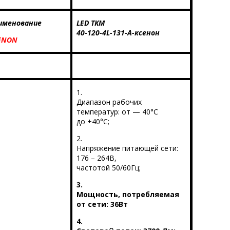
именование
LED ТКМ
40-120-4L-131-А-ксенон
ENON
1.
Диапазон рабочих
температур: от — 40°С
до +40°С;
2.
Напряжение питающей сети:
176 – 264В,
частотой 50/60Гц;
3.
Мощность, потребляемая
от сети: 36Вт
4.